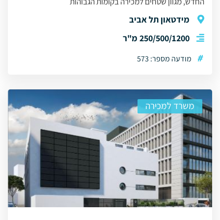
החדש, מגוון שטחים למכירה בקומות הגבוהות
מידטאון תל אביב
250/500/1200 מ"ר
#
מודעה מספר: 573
משרד למכירה