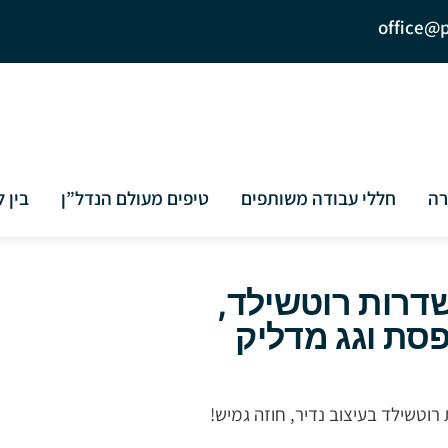
office@p
רוטשילד והסביבה
›
בניין להשכרה בשדרות רוטשילד
רה
חללי עבודה משותפים
טיפים מעולם הנדל”ן
בין ל
דרות רוטשילד,
פסת וגג מדליק
וטשילד בעיצוב נדיר, חוזה גמיש!